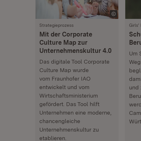
Strategieprozess
Girls'
Mit der Corporate
Schü
Culture Map zur
Ber
Unternehmenskultur 4.0
Um S
Das digitale Tool Corporate
Weg 
Culture Map wurde
begl
vom Fraunhofer IAO
dami
entwickelt und vom
und 
Wirtschaftsministerium
Beru
gefördert. Das Tool hilft
werd
Unternehmen eine moderne,
Camp
chancengleiche
Würt
Unternehmenskultur zu
etablieren.