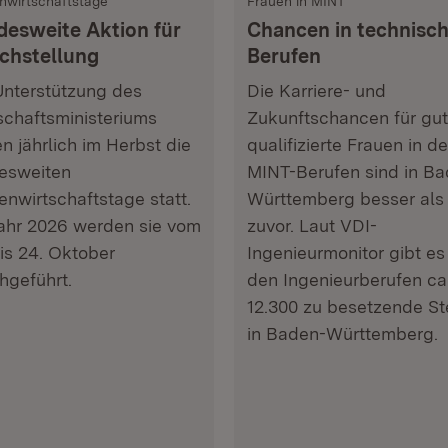
nwirtschaftstage
Frauen in MINT
desweite Aktion für
Chancen in technisc
ichstellung
Berufen
Unterstützung des
Die Karriere- und
schaftsministeriums
Zukunftschancen für gut
en jährlich im Herbst die
qualifizierte Frauen in d
esweiten
MINT-Berufen sind in B
enwirtschaftstage statt.
Württemberg besser als 
ahr 2026 werden sie vom
zuvor. Laut VDI-
bis 24. Oktober
Ingenieurmonitor gibt es 
hgeführt.
den Ingenieurberufen ca
12.300 zu besetzende St
in Baden-Württemberg.