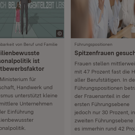
nbarkeit von Beruf und Familie
Führungspositionen
ilienbewusste
Spitzenfrauen gesuch
onalpolitik ist
Frauen stellen mittlerwei
tbewerbsfaktor
mit 47 Prozent fast die H
Ministerium für
aller Berufstätigen. In d
schaft, Handwerk und
Führungspositionen betr
ismus unterstützt kleine
der Frauenanteil in der
mittlere Unternehmen
ersten Führungsebene
der Einführung
jedoch nur 30 Prozent, in
lienbewusster
zweiten Führungsebene 
onalpolitik.
es immerhin rund 42 Pro