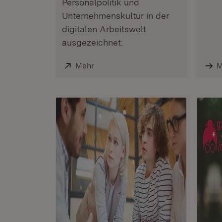
Personalpolitik und
Unternehmenskultur in der
digitalen Arbeitswelt
ausgezeichnet.
Extern:
Mehr
(Öffnet in neuem Fenster)
M