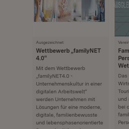
Ausgezeichnet
Verei
Wettbewerb „familyNET
Fam
4.0“
Pers
Wet
Mit dem Wettbewerb
Das 
„familyNET4.0 -
Wirt
Unternehmenskultur in einer
Tour
digitalen Arbeitswelt“
und 
werden Unternehmen mit
bei 
Lösungen für eine moderne,
fami
digitale, familienbewusste
Pers
und lebensphasenorientierte