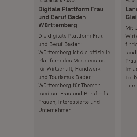
frauundberuf-bw.de
Fraue
Digitale Plattform Frau
Lan
und Beruf Baden-
Gle
Württemberg
Mit 
Die digitale Plattform Frau
Wirt
und Beruf Baden-
find
Württemberg ist die offizielle
land
Plattform des Ministeriums
Frau
für Wirtschaft, Handwerk
Im J
und Tourismus Baden-
16. 
Württemberg für Themen
durc
rund um Frau und Beruf – für
Frauen, Interessierte und
Unternehmen.