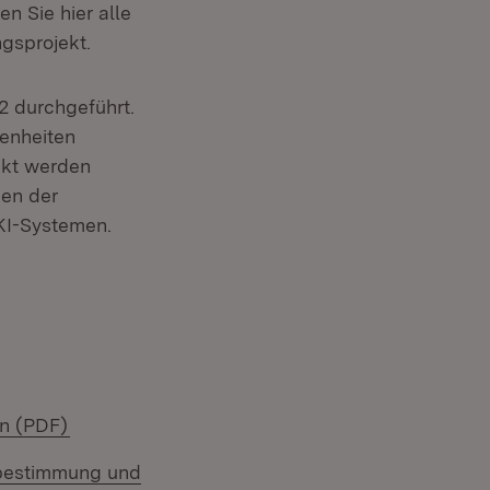
n Sie hier alle
gsprojekt.
2 durchgeführt.
benheiten
ekt werden
ien der
 KI-Systemen.
(Öffnet in neuem Fenster)
en (PDF)
fsbestimmung und