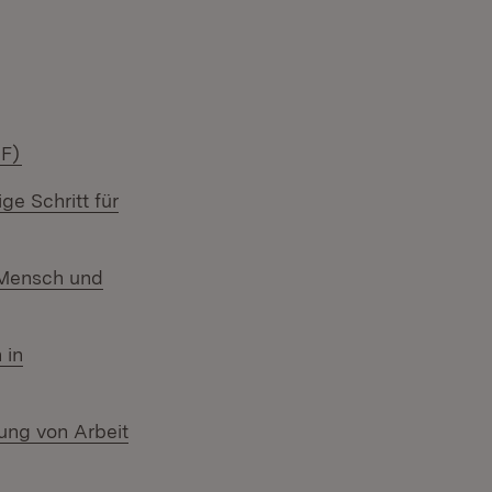
in neuem Fenster)
net in neuem Fenster)
(Öffnet in neuem Fenster)
DF)
ge Schritt für
n Mensch und
 in
ter)
ng von Arbeit