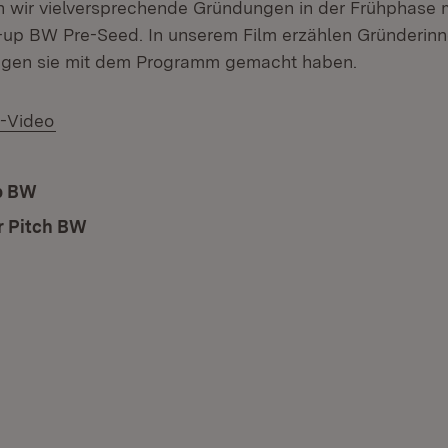
rn wir vielversprechende Gründungen in der Frühphase 
up BW Pre-Seed. In unserem Film erzählen Gründerinn
ngen sie mit dem Programm gemacht haben.
(Öffnet in neuem Fenster)
-Video
p BW
(Öffnet in neuem Fenster)
r Pitch BW
(Öffnet in neuem Fenster)