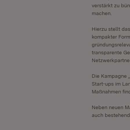
verstärkt zu bün
machen.
Hierzu stellt da
kompakter Form 
gründungsreleva
transparente Ge
Netzwerkpartner,
Die Kampagne „
Start-ups im Lan
Maßnahmen finde
Neben neuen Ma
auch bestehende