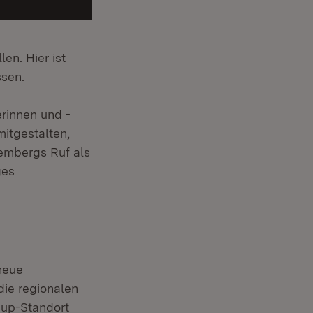
en. Hier ist
ssen.
rinnen und -
mitgestalten,
tembergs Ruf als
ges
neue
die regionalen
-up-Standort