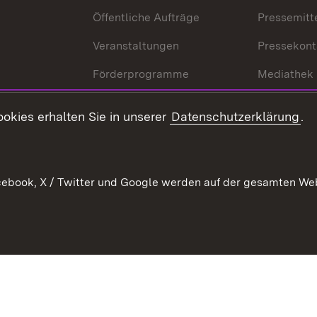
Öffentliche Aufträge
Pressemitt
Veranstaltungen
Pressekont
Förderprogramme
Mediathek
Kontakt
okies erhalten Sie in unserer
Datenschutzerklärung
.
Anfahrt
ebook, X / Twitter und Google werden auf der gesamten Webs
Kontakt
Datenschutz
Benutzungshinweise
Erkläru