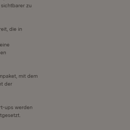
 sichtbarer zu
it, die in
eine
gen
npaket, mit dem
ht der
enster)
rt-ups werden
tgesetzt.