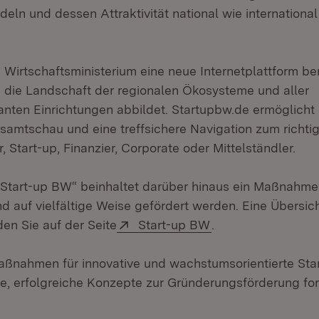
deln und dessen Attraktivität national wie international
s Wirtschaftsministerium eine neue Internetplattform bere
die Landschaft der regionalen Ökosysteme und aller
nten Einrichtungen abbildet. Startupbw.de ermöglicht 
samtschau und eine treffsichere Navigation zum richti
 Start-up, Finanzier, Corporate oder Mittelständler.
Start-up BW“ beinhaltet darüber hinaus ein Maßnahme
d auf vielfältige Weise gefördert werden. Eine Übersic
Extern:
(Öffnet in neuem F
n Sie auf der Seite
Start-up BW
.
ßnahmen für innovative und wachstumsorientierte Sta
, erfolgreiche Konzepte zur Gründerungsförderung for