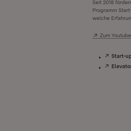
Seit 2018 förde
Programm Start-
welche Erfahru
Extern:
Zum Youtube
Extern:
Start-u
Extern:
Elevato