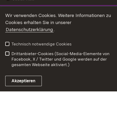
Youtube
Wir verwenden Cookies. Weitere Informationen zu
Cookies erhalten Sie in unserer
Zum 
Datenschutzerklärung
.
Kontakt
Datenschutz
Benutzungshinweise
Erklärung zur
Technisch notwendige Cookies
Barrierefreiheit
Drittanbieter-Cookies (Social-Media-Elemente von
Impressum
Cookies
Facebook, X / Twitter und Google werden auf der
gesamten Webseite aktiviert.)
Akzeptieren
Link zum Landesportal