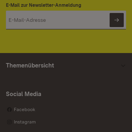
E-Mail zur Newsletter-Anmeldung
News
Themenübersicht
Social Media
Facebook
Instagram