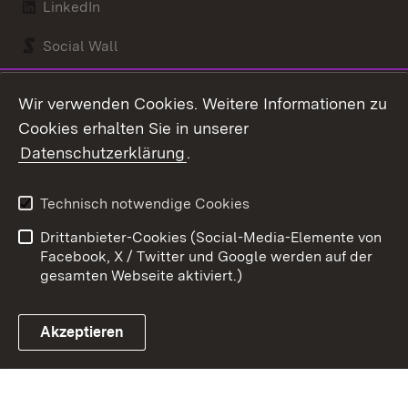
LinkedIn
Social Wall
Youtube
Wir verwenden Cookies. Weitere Informationen zu
Cookies erhalten Sie in unserer
Zum 
Datenschutzerklärung
.
Kontakt
Datenschutz
Benutzungshinweise
Erklärung zur
Technisch notwendige Cookies
Barrierefreiheit
Drittanbieter-Cookies (Social-Media-Elemente von
Impressum
Cookies
Facebook, X / Twitter und Google werden auf der
gesamten Webseite aktiviert.)
Akzeptieren
Link zum Landesportal