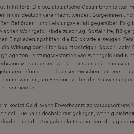
ut
führt fort: „Die sozialstaatliche Gesamtarchitektur i
gen muss deutlich vereinfacht werden. Bürgerinnen und
oßen Behörden- und Leistungsvielfalt gegenüber. Es gib
zwischen Wohngeld, Kinderzuschlag, Sozialhilfe, Bürge
en Eingliederungshilfen, die Bürokratie erzeugen, Fehl
 die Wirkung der Hilfen beeinträchtigen. Sowohl beim 
orgelagerten Leistungssystemen wie Wohngeld und Kin
erbsanreize verbessert werden. Insbesondere müssen 
elungen reformiert und besser zwischen den verschie
stimmt werden, um Fehlanreize bei der Ausweitung ei
t zu vermeiden.“
orm kostet Geld, wenn Erwerbsanreize verbessert und 
den soll. Sie kann deshalb nur gelingen, wenn gleichzei
efordert und die Ausgaben kritisch in den Blick geno