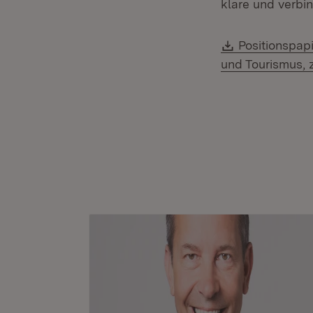
klare und verbi
Download:
Positionspapi
und Tourismus, 