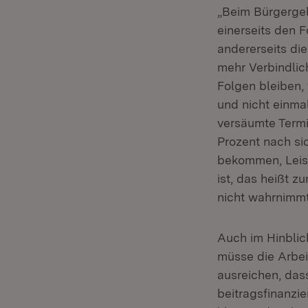
„Beim Bürgerge
einerseits den F
andererseits di
mehr Verbindlic
Folgen bleiben
und nicht einma
versäumte Termi
Prozent nach si
bekommen, Leist
ist, das heißt 
nicht wahrnimmt“
Auch im Hinblic
müsse die Arbei
ausreichen, dass
beitragsfinanzie