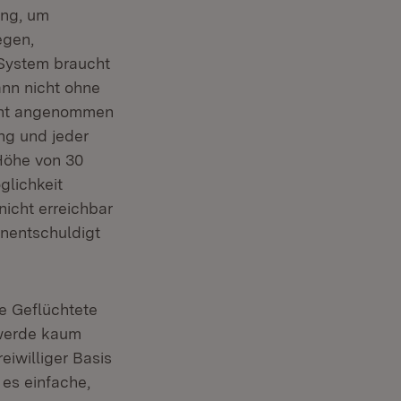
ung, um
egen,
 System braucht
ann nicht ohne
icht angenommen
ng und jeder
Höhe von 30
glichkeit
icht erreichbar
unentschuldigt
e Geflüchtete
 werde kaum
eiwilliger Basis
 es einfache,