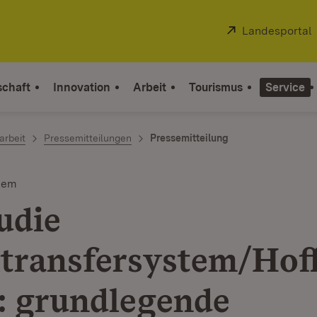
Extern:
Landesportal
schaft
Innovation
Arbeit
Tourismus
Service
arbeit
Pressemitteilungen
Pressemitteilung
stem
udie
ltransfersystem/Hof
: grundlegende