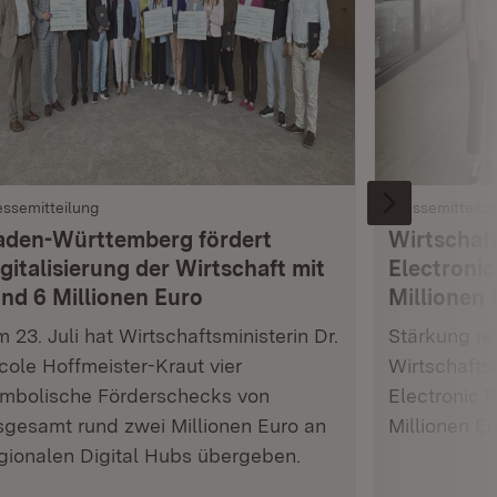
essemitteilung
Pressemitteilu
aden-Württemberg fördert
Wirtschaft
gitalisierung der Wirtschaft mit
Electronic
und 6 Millionen Euro
Millionen 
 23. Juli hat Wirtschaftsministerin Dr.
Stärkung res
cole Hoffmeister-Kraut vier
Wirtschafts
mbolische Förderschecks von
Electronic 
sgesamt rund zwei Millionen Euro an
Millionen E
gionalen Digital Hubs übergeben.