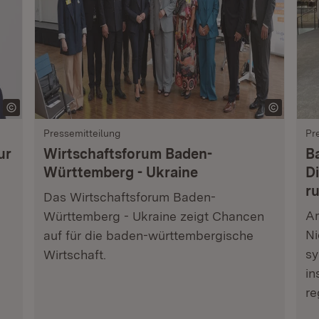
Pressemitteilung
Pr
ur
Wirtschaftsforum Baden-
B
Württemberg - Ukraine
Di
r
Das Wirtschaftsforum Baden-
Am
Württemberg - Ukraine zeigt Chancen
Ni
auf für die baden-württembergische
sy
Wirtschaft.
in
re