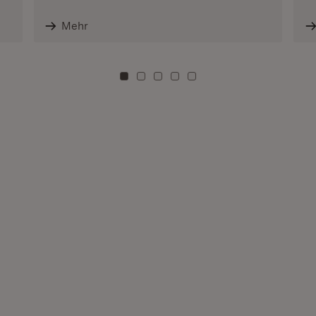
Mehr
Zu Kachel: 0
Zu Kachel: 3
Zu Kachel: 6
Zu Kachel: 9
Zu Kachel: 12