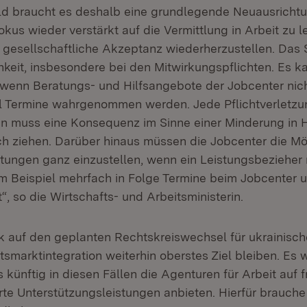
ld braucht es deshalb eine grundlegende Neuausricht
okus wieder verstärkt auf die Vermittlung in Arbeit zu l
e gesellschaftliche Akzeptanz wiederherzustellen. Das
hkeit, insbesondere bei den Mitwirkungspflichten. Es k
, wenn Beratungs- und Hilfsangebote der Jobcenter n
l Termine wahrgenommen werden. Jede Pflichtverletzu
n muss eine Konsequenz im Sinne einer Minderung in 
ch ziehen. Darüber hinaus müssen die Jobcenter die Mö
ungen ganz einzustellen, wenn ein Leistungsbezieher n
zum Beispiel mehrfach in Folge Termine beim Jobcenter 
, so die Wirtschafts- und Arbeitsministerin.
k auf den geplanten Rechtskreiswechsel für ukrainisch
tsmarktintegration weiterhin oberstes Ziel bleiben. Es
 künftig in diesen Fällen die Agenturen für Arbeit auf fr
rte Unterstützungsleistungen anbieten. Hierfür brauche