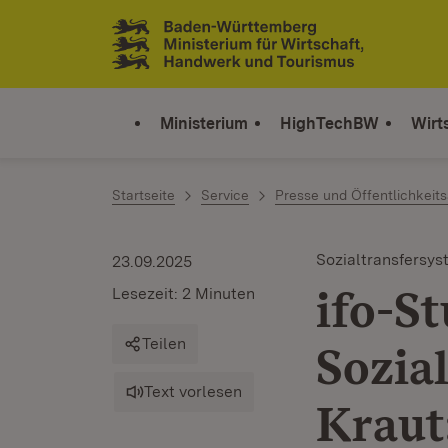
Zum Inhalt springen
Link zur Startseite
Ministerium
HighTechBW
Wirt
Startseite
Service
Presse und Öffentlichkeits
Sozialtransfersy
23.09.2025
ifo-St
Lesezeit: 2 Minuten
Teilen
Sozia
Text vorlesen
Kraut