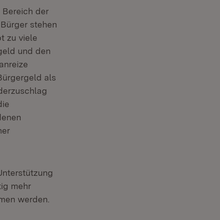
m Bereich der
 Bürger stehen
t zu viele
rgeld und den
anreize
Bürgergeld als
derzuschlag
die
denen
ner
Unterstützung
tig mehr
mmen werden.