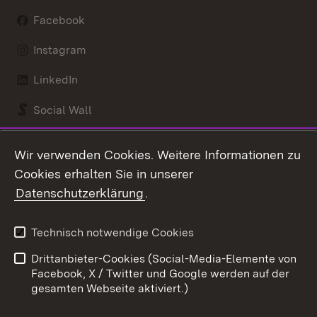
Facebook
Instagram
LinkedIn
Social Wall
Youtube
Wir verwenden Cookies. Weitere Informationen zu
Cookies erhalten Sie in unserer
Zum 
Datenschutzerklärung
.
Kontakt
Datenschutz
Benutzungshinweise
Erklärung zur
Technisch notwendige Cookies
Barrierefreiheit
Drittanbieter-Cookies (Social-Media-Elemente von
Impressum
Cookies
Facebook, X / Twitter und Google werden auf der
gesamten Webseite aktiviert.)