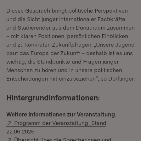
Dieses Gespräch bringt politische Perspektiven
und die Sicht junger internationaler Fachkräfte
und Studierender aus dem Donauraum zusammen
– mit klaren Positionen, persönlichen Einblicken
und zu konkreten Zukunftsfragen. „Unsere Jugend
baut das Europa der Zukunft – deshalb ist es uns
wichtig, die Standpunkte und Fragen junger
Menschen zu hören und in unsere politischen
Entscheidungen mit einzubeziehen“, so Dörflinger.
Hintergrundinformationen:
Weitere Informationen zur Veranstaltung
:
Extern:
Programm der Veranstaltung_Stand
(Öffnet in neuem Fenster)
22.06.2026
Extern:
Übersicht über die Sprecherinnen und