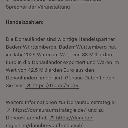
(Öffnet in neuem Fenster
Sprecher der Veranstaltung
Handelszahlen:
Die Donauländer sind wichtige Handelspartner
Baden-Württembergs. Baden-Württemberg hat
im Jahr 2025 Waren im Wert von 33 Milliarden
Euro in die Donauländer exportiert und Waren im
Wert von 42,5 Milliarden Euro aus den
Donauländern importiert. Genaue Daten finden
Extern:
(Öffnet in neuem Fen
Sie hier:
https://t1p.de/1sc19
Weitere Informationen zur Donauraumstrategie:
Extern:
(Öffnet in neuem 
https://donauraumstrategie.de/
und zu
Extern:
Donau-Jugendrat:
https://danube-
(Öffnet in neuem F
region.eu/danube-youth-council/