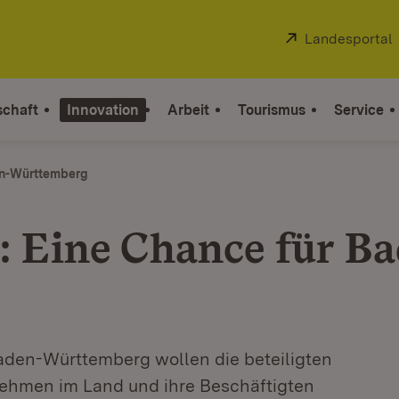
Extern:
Landesportal
schaft
Innovation
Arbeit
Tourismus
Service
den-Württemberg
g: Eine Chance für B
l Baden-Württemberg wollen die beteiligten
nehmen im Land und ihre Beschäftigten