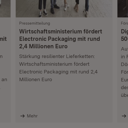
Pressemitteilung
För
Wirtschaftsministerium fördert
Di
mit
Electronic Packaging mit rund
50
2,4 Millionen Euro
Au
in
Stärkung resilienter Lieferketten:
in 
Wirtschaftsministerium fördert
Dör
Electronic Packaging mit rund 2,4
Fö
 an
Millionen Euro
Eur
.
de
üb
Mehr