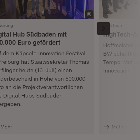
derung
HighTech
gital Hub Südbaden mit
HighTech-A
0.000 Euro gefördert
Hoffmeister-K
f dem Käpsele Innovation Festival
BW schafft de
Freiburg hat Staatssekretär Thomas
Tempo, Mut un
flinger heute (16. Juli) einen
Innovation.
rderbescheid in Höhe von 500.000
o an die Projektverantwortlichen
s Digital Hubs Südbaden
ergeben.
Mehr
Mehr