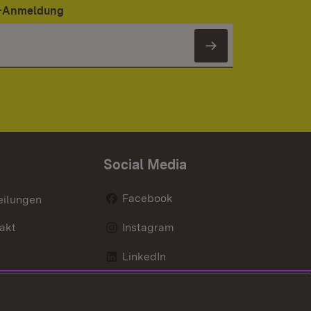
er-Anmeldung
Newsletter 
Social Media
Facebook
eilungen
akt
Instagram
LinkedIn
Social Wall