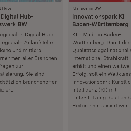
al Hubs
KI made im BW
Digital Hub-
Innovationspark KI
zwerk BW
Baden-Württemberg
regionalen Digital Hubs
KI – Made in Baden-
 regionale Anlaufstelle
Württemberg. Damit die
kleine und mittlere
Qualitätssiegel national
rnehmen aller Branchen
international Strahlkraft
Fragen zur
erhält und einen weltwei
alisierung. Sie sind
Erfolg, soll ein Weltklas
dsätzlich branchenoffen
Innovationspark Künstli
piert.
Intelligenz (KI) mit
Unterstützung des Lande
Heilbronn realisiert werd