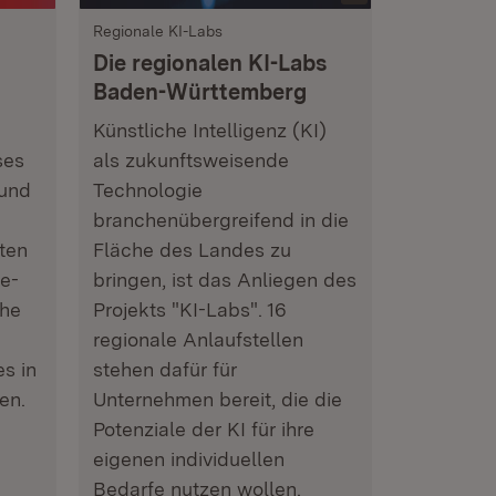
Regionale KI-Labs
Die regionalen KI-Labs
Baden-Württemberg
Künstliche Intelligenz (KI)
ses
als zukunftsweisende
 und
Technologie
branchenübergreifend in die
ten
Fläche des Landes zu
se-
bringen, ist das Anliegen des
che
Projekts "KI-Labs". 16
regionale Anlaufstellen
s in
stehen dafür für
en.
Unternehmen bereit, die die
Potenziale der KI für ihre
eigenen individuellen
Bedarfe nutzen wollen.