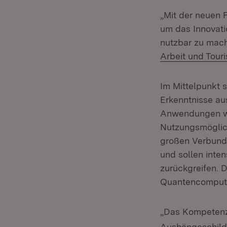
„Mit der neuen 
um das Innovati
nutzbar zu mac
Arbeit und Tour
Im Mittelpunkt 
Erkenntnisse au
Anwendungen wei
Nutzungsmöglich
großen Verbundv
und sollen inte
zurückgreifen. 
Quantencompute
„Das Kompetenz
Aushängeschild