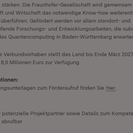
 stärken. Die Fraunhofer-Gesellschaft wird gemeinsam 
t und Wirtschaft das notwendige Know-how weiterent
berführen. Gefördert werden vor allem standort- und
eifende Forschungs- und Entwicklungsarbeiten, die subs
r das Quantencomputing in Baden-Württemberg erwarten
e Verbundvorhaben stellt das Land bis Ende März 2027 
8,5 Millionen Euro zur Verfügung.
tionen:
ngsunterlagen zum Förderaufruf finden Sie
hier
.
ür potenzielle Projektpartner sowie Details zum Kompet
ern:
(Öffnet in neuem Fenster)
abrufbar