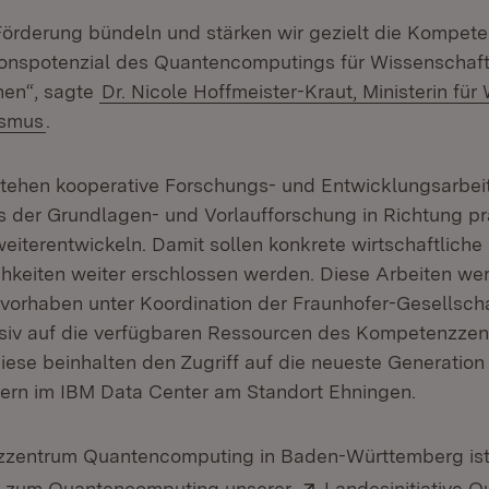
Förderung bündeln und stärken wir gezielt die Kompet
onspotenzial des Quantencomputings für Wissenschaft
hen“, sagte
Dr. Nicole Hoffmeister-Kraut, Ministerin für 
ismus
.
stehen kooperative Forschungs- und Entwicklungsarbeit
s der Grundlagen- und Vorlaufforschung in Richtung pr
terentwickeln. Damit sollen konkrete wirtschaftliche
keiten weiter erschlossen werden. Diese Arbeiten we
orhaben unter Koordination der Fraunhofer-Gesellsch
nsiv auf die verfügbaren Ressourcen des Kompetenzze
Diese beinhalten den Zugriff auf die neueste Generatio
rn im IBM Data Center am Standort Ehningen.
zentrum Quantencomputing in Baden-Württemberg ist
Extern:
 zum Quantencomputing unserer
Landesinitiative