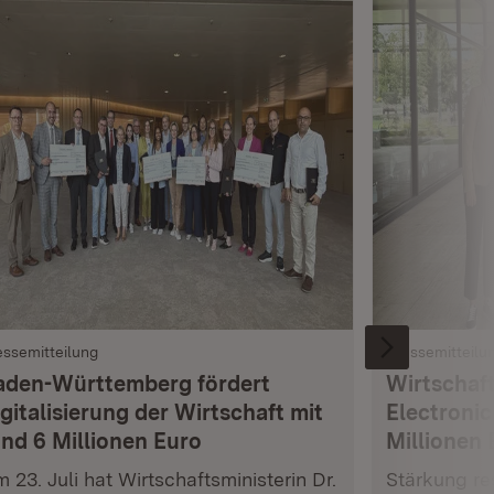
essemitteilung
Pressemitteilu
aden-Württemberg fördert
Wirtschaft
gitalisierung der Wirtschaft mit
Electronic
und 6 Millionen Euro
Millionen 
 23. Juli hat Wirtschaftsministerin Dr.
Stärkung res