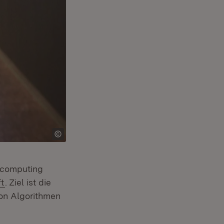
ncomputing
(Öffnet in neuem Fenster)
t
. Ziel ist die
on Algorithmen