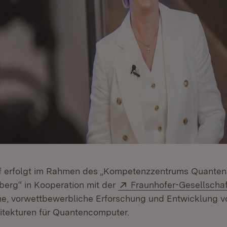
uf erfolgt im Rahmen des „Kompetenzzentrums Quante
Extern:
erg“ in Kooperation mit der
Fraunhofer-Gesellschaf
, vorwettbewerbliche Erforschung und Entwicklung v
tekturen für Quantencomputer.