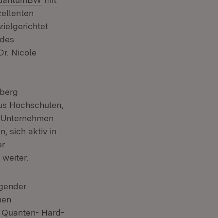
zellenten
ielgerichtet
 des
r. Nicole
mberg
us Hochschulen,
n Unternehmen
, sich aktiv in
er
 weiter.
agender
hen
n Quanten- Hard-