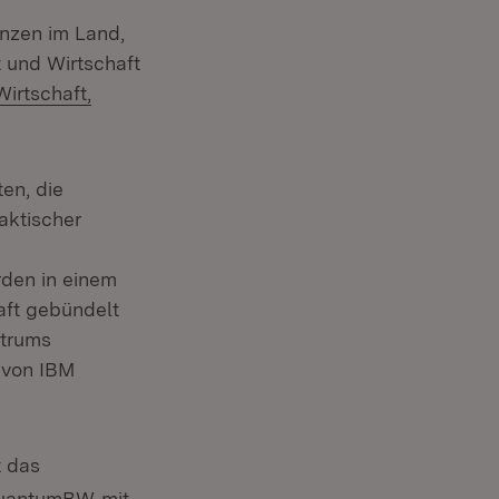
enzen im Land,
 und Wirtschaft
Wirtschaft,
en, die
aktischer
rden in einem
aft gebündelt
ntrums
n von IBM
 das
(Öffnet in neuem Fenster)
 QuantumBW
mit