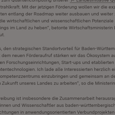
Strahlkraft. Mit der jetzigen Förderung wollen wir die ex
eiten entlang der Roadmap weiter ausbauen und weiter z
die wirtschaftlichen und wissenschaftlichen Potenziale
gs im Land zu heben“, betonte Wirtschaftsministerin D
ut.
es, den strategischen Standortvorteil für Baden-Württe
 dem neuen Förderaufruf stärken wir das Ökosystem a
ren Forschungseinrichtungen, Start-ups und etablierte
entechnologien. Ich lade alle Interessierten herzlich ein
 Kompetenzzentrums einzubringen und gemeinsam an d
Zukunft unseres Landes zu arbeiten“, so die Ministerin
reibung ist insbesondere die Zusammenarbeit herausr
rinnen und Wissenschaftler aus baden-württembergisc
chtungen in anwendungsorientierten Verbundprojekte