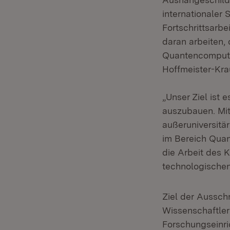
internationaler 
Fortschrittsarb
daran arbeiten, 
Quantencomputin
Hoffmeister-Kra
„Unser Ziel ist 
auszubauen. Mit
außeruniversitä
im Bereich Quant
die Arbeit des
technologischen 
Ziel der Aussch
Wissenschaftle
Forschungseinri