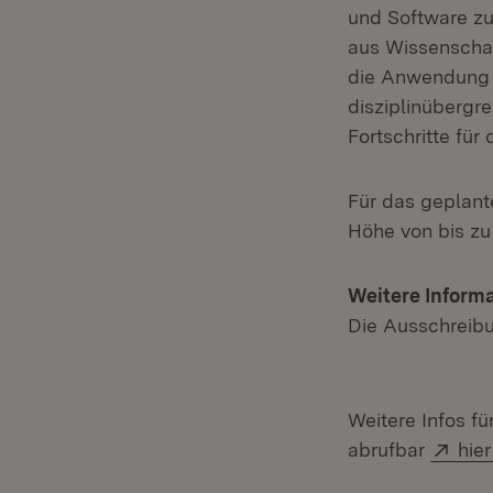
und Software zu
aus Wissenschaf
die Anwendung ü
disziplinübergr
Fortschritte fü
Für das geplant
Höhe von bis zu 
Weitere Informa
Die Ausschreibu
Weitere Infos f
Ext
abrufbar
hier