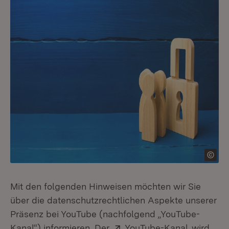
Mit den folgenden Hinweisen möchten wir Sie
über die datenschutzrechtlichen Aspekte unserer
Präsenz bei YouTube (nachfolgend „YouTube-
Extern:
(Öffnet i
Kanal“) informieren. Der
YouTube-Kanal
wird