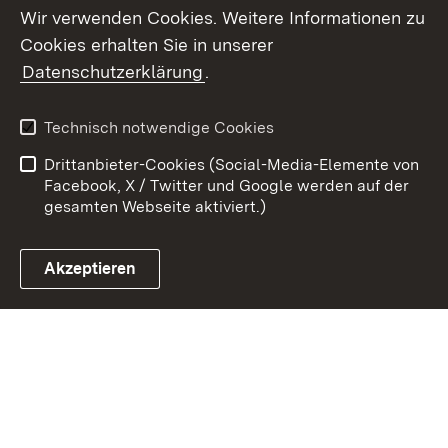
Wir verwenden Cookies. Weitere Informationen zu
Cookies erhalten Sie in unserer
Zum 
Datenschutzerklärung
.
Kontakt
Datenschutz
Benutzungshinweise
Erklärung zur
Technisch notwendige Cookies
Barrierefreiheit
Drittanbieter-Cookies (Social-Media-Elemente von
Impressum
Cookies
Facebook, X / Twitter und Google werden auf der
gesamten Webseite aktiviert.)
Akzeptieren
Link zum Landesportal