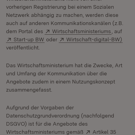
vorherigen Registrierung bei einem Sozialen
Netzwerk abhängig zu machen, werden diese
auch auf anderen Kommunikationskanälen (z.B.
Extern:
(Öffnet i
dem Portal des
Wirtschaftsministeriums
, auf
Extern:
(Öffnet in neuem Fenster)
Extern:
(Öffn
Start-up BW
oder
Wirtschaft-digital-BW)
veröffentlicht.
Das Wirtschaftsministerium hat die Zwecke, Art
und Umfang der Kommunikation über die
Angebote zudem in einem Nutzungskonzept
zusammengefasst.
Aufgrund der Vorgaben der
Datenschutzgrundverordnung (nachfolgend
DSGVO) ist für die Angebote des
Extern:
Wirtschaftsministeriums gemäß
Artikel 35