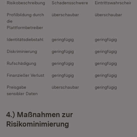
Risikobeschreibung
Schadensschwere
Eintrittswahrscheinli
Profilbildung durch
überschaubar
überschaubar
die
Plattformbetreiber
Identitätsdiebstahl
geringfügig
geringfügig
Diskriminierung
geringfügig
geringfügig
Rufschädigung
geringfügig
geringfügig
Finanzieller Verlust
geringfügig
geringfügig
Preisgabe
überschaubar
geringfügig
sensibler Daten
4.) Maßnahmen zur
Risikominimierung