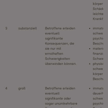
körperlic
Schäden,
leichte
Krankheit
3
substanziell
Betroffene erleiden
immateriel
eventuell
schwere
signifikante
psychisc
Konsequenzen, die
Beschwe
sie nur mit
materiell:
ernsthaften
finanziell
Schwierigkeiten
Schwierig
überwinden können.
physisch:
schwere
körperlic
Beschwe
4
groß
Betroffene erleiden
immateriel
eventuell
dauerhaft
signifikante oder
schwere
sogar unumkehrbare
psychisc