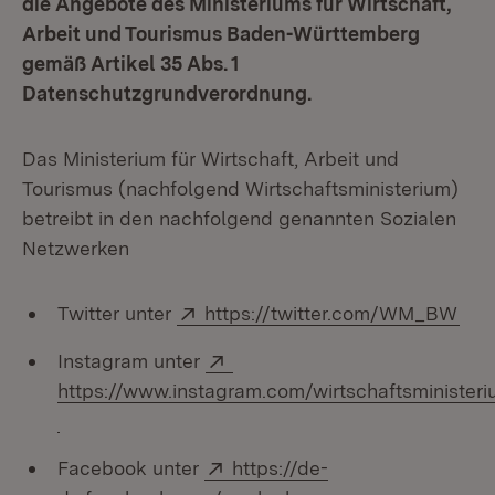
die Angebote des Ministeriums für Wirtschaft,
Arbeit und Tourismus Baden-Württemberg
gemäß Artikel 35 Abs. 1
Datenschutzgrundverordnung.
Das Ministerium für Wirtschaft, Arbeit und
Tourismus (nachfolgend Wirtschaftsministerium)
betreibt in den nachfolgend genannten Sozialen
Netzwerken
Extern:
(Öff
Twitter unter
https://twitter.com/WM_BW
Extern:
Instagram unter
https://www.instagram.com/wirtschaftsministe
(Öffnet in neuem Fenster)
Extern:
Facebook unter
https://de-
(Öffnet in neuem Fenst