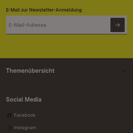
E-Mail zur Newsletter-Anmeldung
News
Themenübersicht
Social Media
Facebook
Instagram