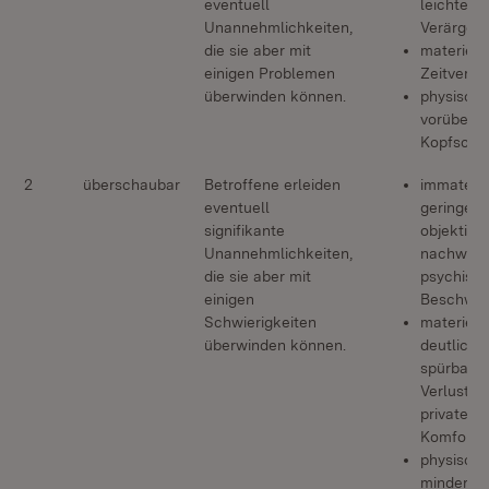
eventuell
leichte
Unannehmlichkeiten,
Verärger
die sie aber mit
materiell:
einigen Problemen
Zeitverlus
überwinden können.
physisch:
vorüberg
Kopfschm
2
überschaubar
Betroffene erleiden
immateriel
eventuell
geringe, 
signifikante
objektiv
Unannehmlichkeiten,
nachweis
die sie aber mit
psychisc
einigen
Beschwe
Schwierigkeiten
materiell:
überwinden können.
deutlich
spürbarer
Verlust a
privatem
Komfort
physisch:
mindersc