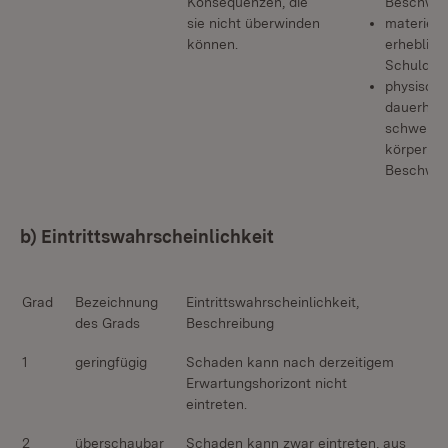
Konsequenzen, die
Beschwe
sie nicht überwinden
materiell:
können.
erheblich
Schulden
physisch:
dauerhaft
schwere
körperlic
Beschwe
b) Eintrittswahrscheinlichkeit
Grad
Bezeichnung
Eintrittswahrscheinlichkeit,
des Grads
Beschreibung
1
geringfügig
Schaden kann nach derzeitigem
Erwartungshorizont nicht
eintreten.
2
überschaubar
Schaden kann zwar eintreten, aus