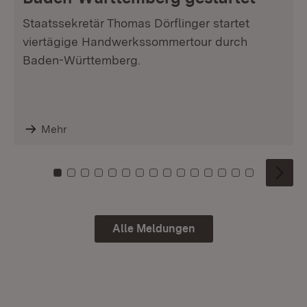
Staatssekretär Thomas Dörflinger startet
viertägige Handwerkssommertour durch
Baden-Württemberg.
Mehr
Zu Kachel: 0
Zu Kachel: 1
Zu Kachel: 2
Zu Kachel: 3
Zu Kachel: 4
Zu Kachel: 5
Zu Kachel: 6
Zu Kachel: 7
Zu Kachel: 8
Zu Kachel: 9
Zu Kachel: 10
Zu Kachel: 11
Zu Kachel: 12
Zu Kachel: 1
Zu Kachel
Alle Meldungen