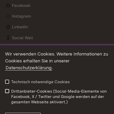
Facebook
Instagram
LinkedIn
Social Wall
Youtube
Wir verwenden Cookies. Weitere Informationen zu
Cookies erhalten Sie in unserer
Zum 
Datenschutzerklärung
.
Kontakt
Datenschutz
Benutzungshinweise
Erklärung zur
Technisch notwendige Cookies
Barrierefreiheit
Drittanbieter-Cookies (Social-Media-Elemente von
Impressum
Cookies
Facebook, X / Twitter und Google werden auf der
gesamten Webseite aktiviert.)