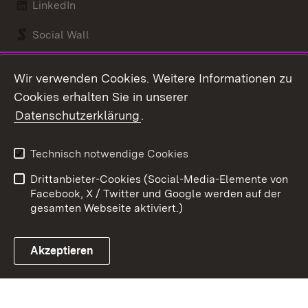
LinkedIn
Social Wall
Youtube
Wir verwenden Cookies. Weitere Informationen zu
Cookies erhalten Sie in unserer
Zum 
Datenschutzerklärung
.
Kontakt
Datenschutz
Benutzungshinweise
Erklärung zur
Technisch notwendige Cookies
Barrierefreiheit
Drittanbieter-Cookies (Social-Media-Elemente von
Impressum
Cookies
Facebook, X / Twitter und Google werden auf der
gesamten Webseite aktiviert.)
Akzeptieren
Link zum Landesportal