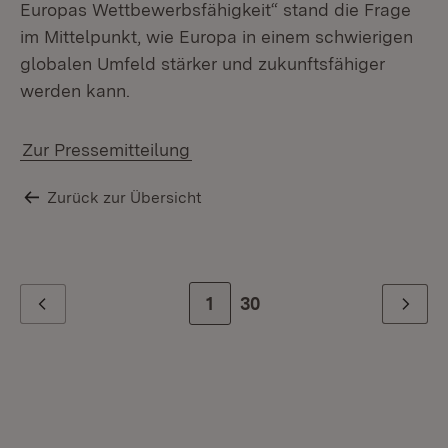
Europas Wettbewerbsfähigkeit“ stand die Frage
im Mittelpunkt, wie Europa in einem schwierigen
globalen Umfeld stärker und zukunftsfähiger
werden kann.
Zur Pressemitteilung
Zurück zur Übersicht
Zur Seite
1
Zur letzten Seite
30
Zurück
Weiter