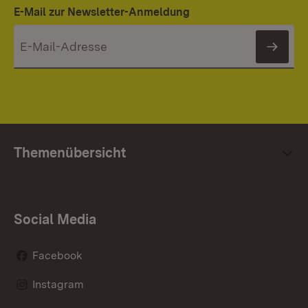
E-Mail zur Newsletter-Anmeldung
News
Themenübersicht
Social Media
Facebook
Instagram