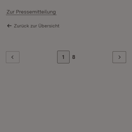
Zur Pressemitteilung
Zurück zur Übersicht
Zur Seite
1
Zur letzten Seite
8
Zurück
Weiter