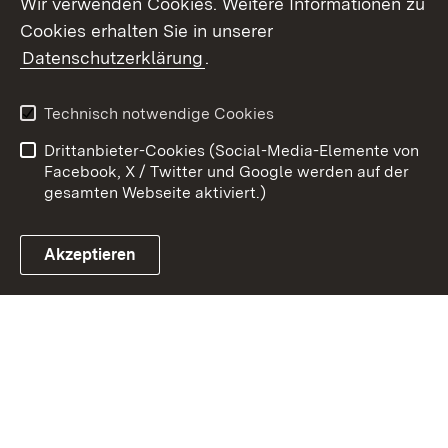
Wir verwenden Cookies. Weitere Informationen zu
Cookies erhalten Sie in unserer
Zum 
Datenschutzerklärung
.
Kontakt
Datenschutz
Benutzungshinweise
Erklärung zur
Technisch notwendige Cookies
Barrierefreiheit
Drittanbieter-Cookies (Social-Media-Elemente von
Impressum
Cookies
Facebook, X / Twitter und Google werden auf der
gesamten Webseite aktiviert.)
Akzeptieren
Link zum Landesportal