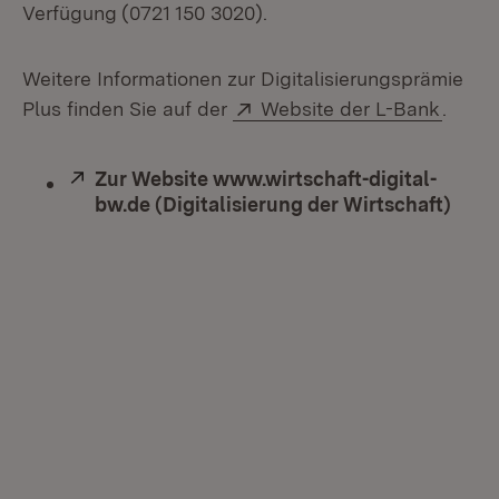
Verfügung
(0721 150 3020).
Weitere Informationen zur Digitalisierungsprämie
Extern:
(Öffne
Plus finden Sie auf der
Website der L-Bank
.
Extern:
Zur Website www.wirtschaft-digital-
bw.de (Digitalisierung der Wirtschaft)
(Öff