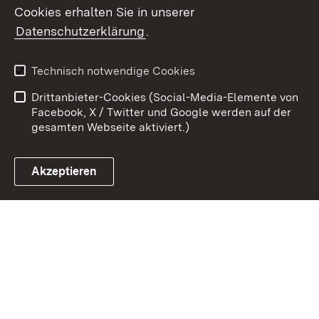
Cookies erhalten Sie in unserer
Zum 
Datenschutzerklärung
.
Kontakt
Datenschutz
Benutzungshinweise
Erklärung zur
Technisch notwendige Cookies
Barrierefreiheit
Drittanbieter-Cookies (Social-Media-Elemente von
Impressum
Cookies
Facebook, X / Twitter und Google werden auf der
gesamten Webseite aktiviert.)
Akzeptieren
Link zum Landesportal