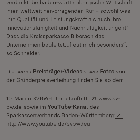
verdankt die baden-württembergische Wirtschaft
ihren weltweit hervorragenden Ruf – sowohl was
ihre Qualität und Leistungskraft als auch ihre
Innovationsfähigkeit und Nachhaltigkeit angeht.“
Dass die Kreissparkasse Biberach das
Unternehmen begleitet, „freut mich besonders“,
so Schneider.
Die sechs
Preisträger-Videos
sowie
Fotos
von
der Gründerpreisverleihung finden Sie ab dem
Extern:
10. Mai im SVBW-Internetauftritt
www.sv-
(Öffnet in neuem Fenster)
bw.de
sowie im
YouTube-Kanal
des
Extern
Sparkassenverbands Baden-Württemberg:
(Öffnet in neuem Fe
http://www.youtube.de/svbwdeu