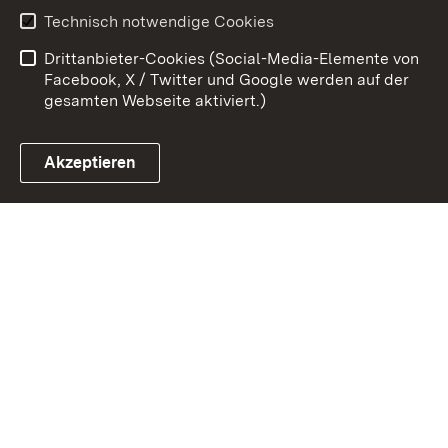
Benutzungshinweise
Erklärung zur
Technisch notwendige Cookies
Barrierefreiheit
Drittanbieter-Cookies (Social-Media-Elemente von
Impressum
Cookies
Facebook, X / Twitter und Google werden auf der
gesamten Webseite aktiviert.)
Akzeptieren
Link zum Landesportal