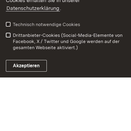
Cookies erhalten Sie in unserer
Zum 
Datenschutzerklärung
.
Kontakt
Datenschutz
Benutzungshinweise
Erklärung zur
Technisch notwendige Cookies
Barrierefreiheit
Drittanbieter-Cookies (Social-Media-Elemente von
Impressum
Cookies
Facebook, X / Twitter und Google werden auf der
gesamten Webseite aktiviert.)
Akzeptieren
Link zum Landesportal