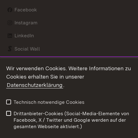
Facebook
Instagram
LinkedIn
Social Wall
Youtube
Wir verwenden Cookies. Weitere Informationen zu
Cookies erhalten Sie in unserer
Zum 
Datenschutzerklärung
.
Kontakt
Datenschutz
Benutzungshinweise
Erklärung zur
Technisch notwendige Cookies
Barrierefreiheit
Drittanbieter-Cookies (Social-Media-Elemente von
Impressum
Cookies
Facebook, X / Twitter und Google werden auf der
gesamten Webseite aktiviert.)