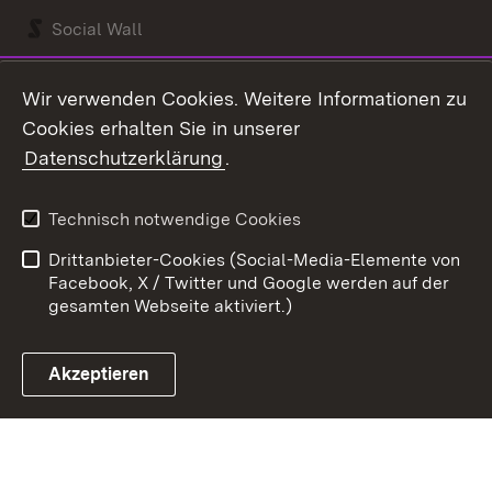
Social Wall
Youtube
Wir verwenden Cookies. Weitere Informationen zu
Cookies erhalten Sie in unserer
Zum 
Datenschutzerklärung
.
Kontakt
Datenschutz
Benutzungshinweise
Erklärung zur
Technisch notwendige Cookies
Barrierefreiheit
Drittanbieter-Cookies (Social-Media-Elemente von
Impressum
Cookies
Facebook, X / Twitter und Google werden auf der
gesamten Webseite aktiviert.)
Akzeptieren
Link zum Landesportal