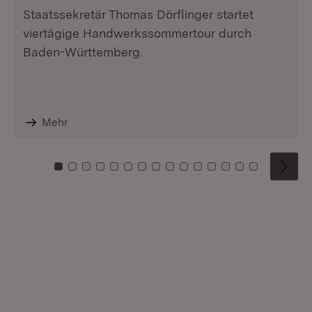
Staatssekretär Thomas Dörflinger startet
viertägige Handwerkssommertour durch
Baden-Württemberg.
Mehr
Zu Kachel: 0
Zu Kachel: 1
Zu Kachel: 2
Zu Kachel: 3
Zu Kachel: 4
Zu Kachel: 5
Zu Kachel: 6
Zu Kachel: 7
Zu Kachel: 8
Zu Kachel: 9
Zu Kachel: 10
Zu Kachel: 11
Zu Kachel: 12
Zu Kachel: 1
Zu Kachel