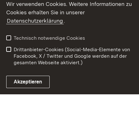
Wir verwenden Cookies. Weitere Informationen zu
Cookies erhalten Sie in unserer
Zum 
Datenschutzerklärung
.
Kontakt
Datenschutz
Benutzungshinweise
Erklärung zur
Technisch notwendige Cookies
Barrierefreiheit
Drittanbieter-Cookies (Social-Media-Elemente von
Impressum
Cookies
Facebook, X / Twitter und Google werden auf der
gesamten Webseite aktiviert.)
Akzeptieren
Link zum Landesportal