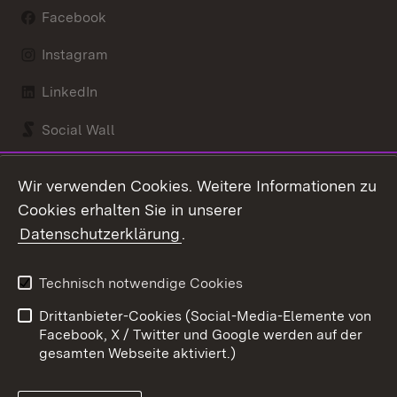
Facebook
Instagram
LinkedIn
Social Wall
Youtube
Wir verwenden Cookies. Weitere Informationen zu
Cookies erhalten Sie in unserer
Zum 
Datenschutzerklärung
.
Kontakt
Datenschutz
Benutzungshinweise
Erklärung zur
Technisch notwendige Cookies
Barrierefreiheit
Drittanbieter-Cookies (Social-Media-Elemente von
Impressum
Cookies
Facebook, X / Twitter und Google werden auf der
gesamten Webseite aktiviert.)