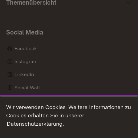
Themenübersicht
Social Media
Facebook
Instagram
LinkedIn
Social Wall
Youtube
Wir verwenden Cookies. Weitere Informationen zu
Cookies erhalten Sie in unserer
Zum 
Datenschutzerklärung
.
Kontakt
Datenschutz
Benutzungshinweise
Erklärung zur