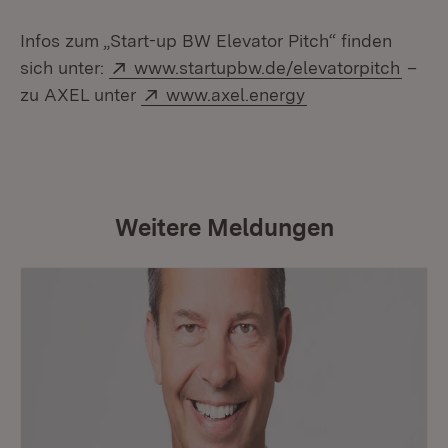
Infos zum „Start-up BW Elevator Pitch“ finden
Extern:
(Öffn
sich unter:
www.startupbw.de/elevatorpitch
–
Extern:
(Öffnet in neuem 
zu AXEL unter
www.axel.energy
Weitere Meldungen