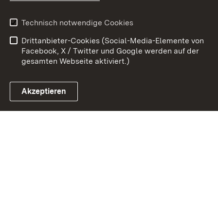
Benutzungshinweise
Erklärung zur
Technisch notwendige Cookies
Barrierefreiheit
Drittanbieter-Cookies (Social-Media-Elemente von
Impressum
Cookies
Facebook, X / Twitter und Google werden auf der
gesamten Webseite aktiviert.)
Akzeptieren
Link zum Landesportal