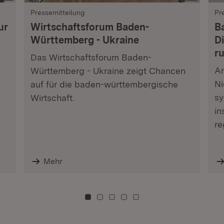
Pressemitteilung
Pr
ur
Wirtschaftsforum Baden-
B
Württemberg - Ukraine
Di
r
Das Wirtschaftsforum Baden-
Am
Württemberg - Ukraine zeigt Chancen
Ni
auf für die baden-württembergische
sy
Wirtschaft.
in
re
Mehr
Zu Kachel: 0
Zu Kachel: 3
Zu Kachel: 6
Zu Kachel: 9
Zu Kachel: 12