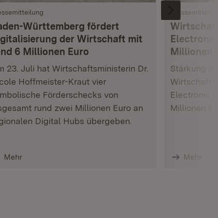
essemitteilung
Pressemitteilu
aden-Württemberg fördert
Wirtschaft
gitalisierung der Wirtschaft mit
Electronic
und 6 Millionen Euro
Millionen 
 23. Juli hat Wirtschaftsministerin Dr.
Stärkung res
cole Hoffmeister-Kraut vier
Wirtschafts
mbolische Förderschecks von
Electronic 
sgesamt rund zwei Millionen Euro an
Millionen E
gionalen Digital Hubs übergeben.
Mehr
Mehr