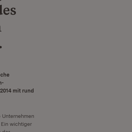
des
n
.
iche
n-
2014 mit rund
ie Unternehmen
 Ein wichtiger
u der