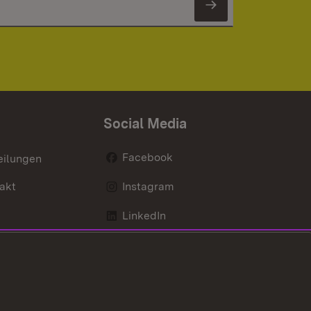
Newsletter 
Social Media
Facebook
eilungen
akt
Instagram
LinkedIn
Social Wall
Youtube