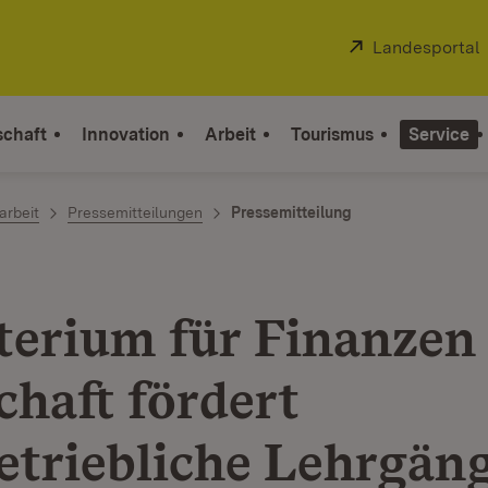
Extern:
Landesportal
schaft
Innovation
Arbeit
Tourismus
Service
arbeit
Pressemitteilungen
Pressemitteilung
terium für Finanzen
chaft fördert
etriebliche Lehrgäng