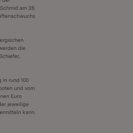
s Schmid am 28.
kräftenachwuchs
ergischen
werden die
chiefer,
 in rund 100
eboten und vom
ionen Euro
er jeweilige
ermitteln kann.