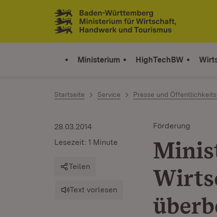
Zum Inhalt springen
Link zur Startseite
Ministerium
HighTechBW
Wirt
Startseite
Service
Presse und Öffentlichkeits
Förderung
28.03.2014
Minis
Lesezeit: 1 Minute
Teilen
Wirts
Text vorlesen
überb