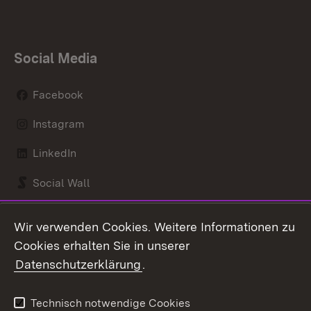
Social Media
Facebook
Instagram
LinkedIn
Social Wall
Youtube
Wir verwenden Cookies. Weitere Informationen zu
Cookies erhalten Sie in unserer
Zum 
Datenschutzerklärung
.
Kontakt
Datenschutz
Benutzungshinweise
Erklärung zur
Technisch notwendige Cookies
Barrierefreiheit