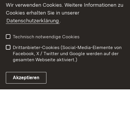
Wir verwenden Cookies. Weitere Informationen zu
Cookies erhalten Sie in unserer
Zum 
Datenschutzerklärung
.
Kontakt
Datenschutz
Benutzungshinweise
Erklärung zur
Technisch notwendige Cookies
Barrierefreiheit
Drittanbieter-Cookies (Social-Media-Elemente von
Impressum
Cookies
Facebook, X / Twitter und Google werden auf der
gesamten Webseite aktiviert.)
Akzeptieren
Link zum Landesportal