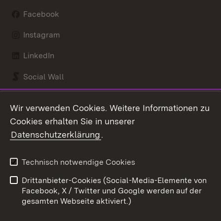
Facebook
Instagram
LinkedIn
Social Wall
Youtube
Wir verwenden Cookies. Weitere Informationen zu
Cookies erhalten Sie in unserer
Zum 
Datenschutzerklärung
.
Kontakt
Datenschutz
Benutzungshinweise
Erklärung zur
Technisch notwendige Cookies
Barrierefreiheit
Drittanbieter-Cookies (Social-Media-Elemente von
Impressum
Cookies
Facebook, X / Twitter und Google werden auf der
gesamten Webseite aktiviert.)