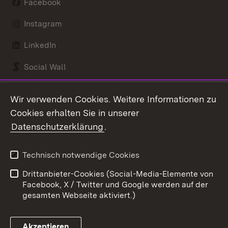
Facebook
Instagram
LinkedIn
Social Wall
Youtube
Wir verwenden Cookies. Weitere Informationen zu
Cookies erhalten Sie in unserer
Zum 
Datenschutzerklärung
.
Kontakt
Datenschutz
Benutzungshinweise
Erklärung zur
Technisch notwendige Cookies
Barrierefreiheit
Drittanbieter-Cookies (Social-Media-Elemente von
Impressum
Cookies
Facebook, X / Twitter und Google werden auf der
gesamten Webseite aktiviert.)
Akzeptieren