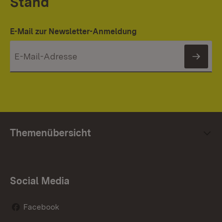
Stand
E-Mail zur Newsletter-Anmeldung
News
Themenübersicht
Social Media
Facebook