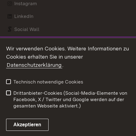
Instagram
LinkedIn
Social Wall
Youtube
Wir verwenden Cookies. Weitere Informationen zu
Cookies erhalten Sie in unserer
Zum 
Datenschutzerklärung
.
Kontakt
Datenschutz
Benutzungshinweise
Erklärung zur
Technisch notwendige Cookies
Barrierefreiheit
Drittanbieter-Cookies (Social-Media-Elemente von
Impressum
Cookies
Facebook, X / Twitter und Google werden auf der
gesamten Webseite aktiviert.)
Akzeptieren
Link zum Landesportal