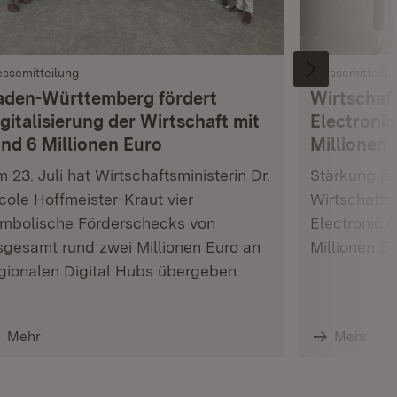
essemitteilung
Pressemitteilu
aden-Württemberg fördert
Wirtschaft
gitalisierung der Wirtschaft mit
Electronic
und 6 Millionen Euro
Millionen 
 23. Juli hat Wirtschaftsministerin Dr.
Stärkung res
cole Hoffmeister-Kraut vier
Wirtschafts
mbolische Förderschecks von
Electronic 
sgesamt rund zwei Millionen Euro an
Millionen E
gionalen Digital Hubs übergeben.
Mehr
Mehr