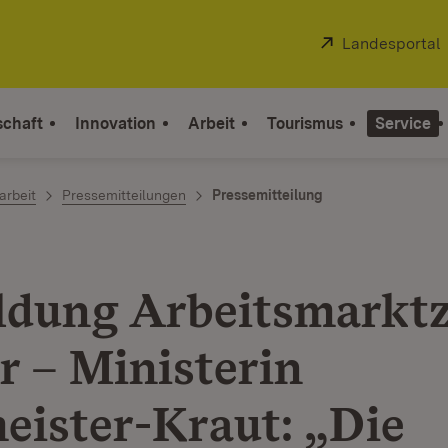
Extern:
Landesportal
schaft
Innovation
Arbeit
Tourismus
Service
arbeit
Pressemitteilungen
Pressemitteilung
dung Arbeitsmarkt
r – Ministerin
eister-Kraut: „Die