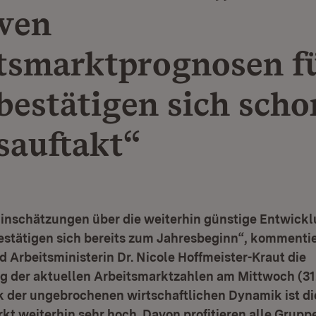
iven
tsmarktprognosen f
bestätigen sich sch
sauftakt“
 Einschätzungen über die weiterhin günstige Entwick
estätigen sich bereits zum Jahresbeginn“, kommenti
d Arbeitsministerin Dr. Nicole Hoffmeister-Kraut die
g der aktuellen Arbeitsmarktzahlen am Mittwoch (31.
k der ungebrochenen wirtschaftlichen Dynamik ist di
t weiterhin sehr hoch. Davon profitieren alle Grupp