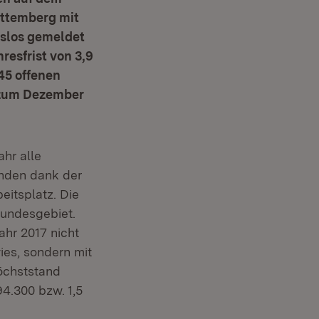
rttemberg mit
tslos gemeldet
resfrist von 3,9
245 offenen
h zum Dezember
hr alle
anden dank der
eitsplatz. Die
Bundesgebiet.
ahr 2017 nicht
wies, sondern mit
öchststand
4.300 bzw. 1,5