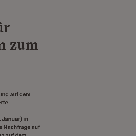
ür
on zum
lung auf dem
erte
 Januar) in
e Nachfrage auf
en auf dem