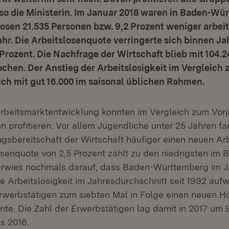
so die Ministerin. Im Januar 2018 waren in Baden-Wü
losen 21.535 Personen bzw. 9,2 Prozent weniger arbei
ahr. Die Arbeitslosenquote verringerte sich binnen Jah
 Prozent. Die Nachfrage der Wirtschaft blieb mit 104.
ochen. Der Anstieg der Arbeitslosigkeit im Vergleic
ch mit gut 16.000 im saisonal üblichen Rahmen.
rbeitsmarktentwicklung konnten im Vergleich zum Vorja
 profitieren. Vor allem Jugendliche unter 25 Jahren f
gsbereitschaft der Wirtschaft häufiger einen neuen Arb
senquote von 2,5 Prozent zählt zu den niedrigsten im 
verwies nochmals darauf, dass Baden-Württemberg im J
te Arbeitslosigkeit im Jahresdurchschnitt seit 1992 auf
Erwerbstätigen zum siebten Mal in Folge einen neuen H
nte. Die Zahl der Erwerbstätigen lag damit in 2017 um 9
s 2016.