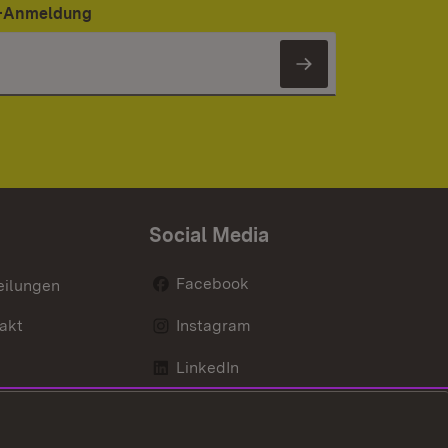
er-Anmeldung
Newsletter 
Social Media
Facebook
eilungen
akt
Instagram
LinkedIn
Social Wall