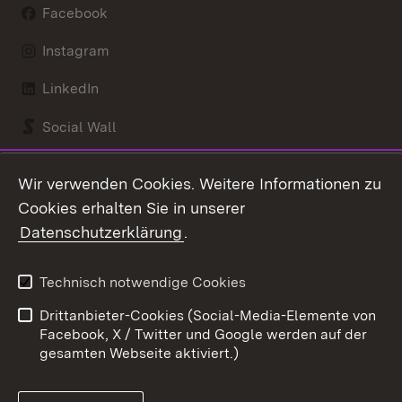
Facebook
Instagram
LinkedIn
Social Wall
Youtube
Wir verwenden Cookies. Weitere Informationen zu
Cookies erhalten Sie in unserer
Zum 
Datenschutzerklärung
.
Kontakt
Datenschutz
Benutzungshinweise
Erklärung zur
Technisch notwendige Cookies
Barrierefreiheit
Drittanbieter-Cookies (Social-Media-Elemente von
Impressum
Cookies
Facebook, X / Twitter und Google werden auf der
gesamten Webseite aktiviert.)