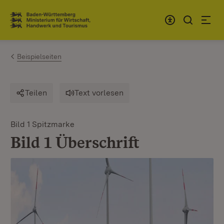
Zum Inhalt springen
Link zur Startseite
Beispielseiten
Bild 1 Spitzmarke
Teilen
Text vorlesen
Bild 1 Überschrift
Bild 1 Spitzmarke
:
Bi
Bild 1 Überschrift
B