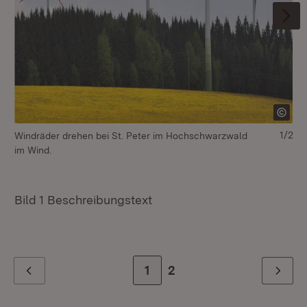
1/2
Windräder drehen bei St. Peter im Hochschwarzwald
Dr
im Wind.
Bi
Bild 1 Beschreibungstext
Zur Seite
1
Zur letzten Seite
2
Zurück
Weiter