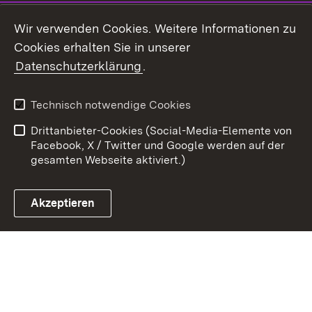
Youtube
Wir verwenden Cookies. Weitere Informationen zu
Cookies erhalten Sie in unserer
Zum 
Datenschutzerklärung
.
Kontakt
Datenschutz
Benutzungshinweise
Erklärung zur
Technisch notwendige Cookies
Barrierefreiheit
Drittanbieter-Cookies (Social-Media-Elemente von
Impressum
Cookies
Facebook, X / Twitter und Google werden auf der
gesamten Webseite aktiviert.)
Akzeptieren
Link zum Landesportal