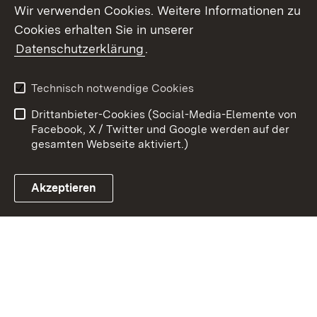
Wir verwenden Cookies. Weitere Informationen zu
Cookies erhalten Sie in unserer
Zum 
Datenschutzerklärung
.
Kontakt
Datenschutz
Benutzungshinweise
Erklärung zur
Technisch notwendige Cookies
Barrierefreiheit
Drittanbieter-Cookies (Social-Media-Elemente von
Impressum
Cookies
Facebook, X / Twitter und Google werden auf der
gesamten Webseite aktiviert.)
Akzeptieren
Link zum Landesportal