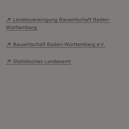
Extern:
Landesvereinigung Bauwirtschaft Baden-
(Öffnet in neuem Fenster)
Württemberg
Extern:
(Öffnet i
Bauwirtschaft Baden-Württemberg e.V.
Extern:
(Öffnet in neuem Fenster
Statistisches Landesamt