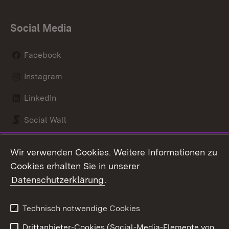
Social Media
Facebook
Instagram
LinkedIn
Social Wall
Youtube
Wir verwenden Cookies. Weitere Informationen zu
Cookies erhalten Sie in unserer
Zum 
Datenschutzerklärung
.
Kontakt
Datenschutz
Benutzungshinweise
Erklärung zur
Technisch notwendige Cookies
Barrierefreiheit
Drittanbieter-Cookies (Social-Media-Elemente von