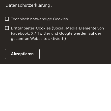
Zum 
Datenschutzerklärung
.
Kontakt
Datenschutz
Benutzungshinweise
Erklärung zur
Technisch notwendige Cookies
Barrierefreiheit
Drittanbieter-Cookies (Social-Media-Elemente von
Impressum
Cookies
Facebook, X / Twitter und Google werden auf der
gesamten Webseite aktiviert.)
Akzeptieren
Link zum Landesportal