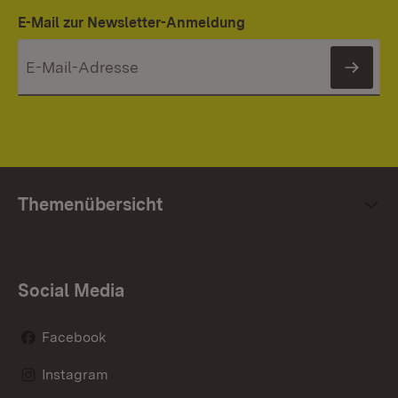
E-Mail zur Newsletter-Anmeldung
News
Themenübersicht
Social Media
Facebook
Instagram