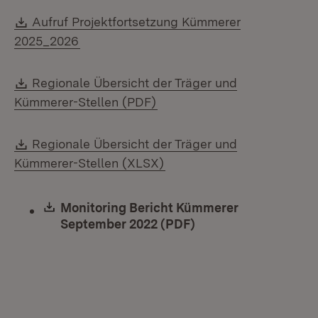
Download:
Aufruf Projektfortsetzung Kümmerer
(Öffnet in neuem Fenster)
2025_2026
Download:
Regionale Übersicht der Träger und
(Öffnet in neuem Fenster)
Kümmerer-Stellen (PDF)
Download:
Regionale Übersicht der Träger und
(Öffnet in neuem Fenster)
Kümmerer-Stellen (XLSX)
Download:
Monitoring Bericht Kümmerer
September 2022 (PDF)
(Öffnet in neuem Fe