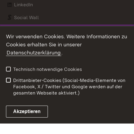
LinkedIn
Social Wall
Youtube
Wir verwenden Cookies. Weitere Informationen zu
Cookies erhalten Sie in unserer
Zum 
Datenschutzerklärung
.
Kontakt
Datenschutz
Benutzungshinweise
Erklärung zur
Technisch notwendige Cookies
Barrierefreiheit
Drittanbieter-Cookies (Social-Media-Elemente von
Impressum
Cookies
Facebook, X / Twitter und Google werden auf der
gesamten Webseite aktiviert.)
Akzeptieren
Link zum Landesportal