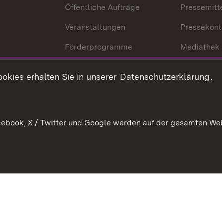
Öffentliche Aufträge
Pressemitt
Veranstaltungen
Pressekont
Förderprogramme
Mediathek
Kontakt
okies erhalten Sie in unserer
Datenschutzerklärung
.
Anfahrt
ebook, X / Twitter und Google werden auf der gesamten Webs
Kontakt
Datenschutz
Benutzungshinweise
Erkläru