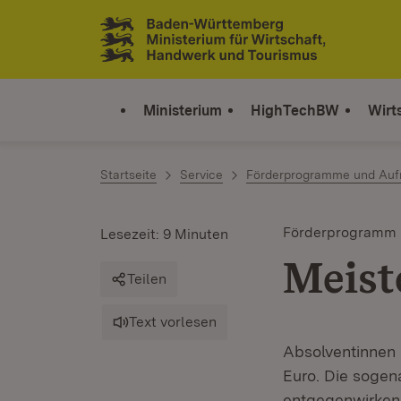
Zum Inhalt springen
Link zur Startseite
Ministerium
HighTechBW
Wirt
Startseite
Service
Förderprogramme und Auf
Förderprogramm
Lesezeit: 9 Minuten
Meist
Teilen
Text vorlesen
Absolventinnen 
Euro. Die soge
entgegenwirken u