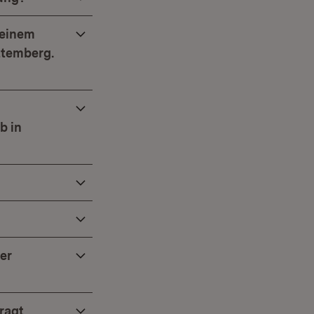
 einem
ttemberg.
i
b in
er
ragt