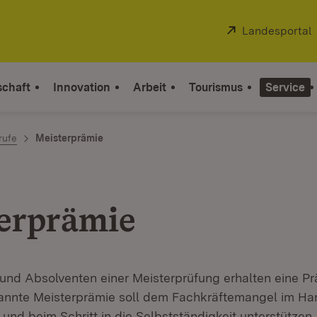
Extern:
Landesportal
schaft
Innovation
Arbeit
Tourismus
Service
rufe
Meisterprämie
erprämie
und Absolventen einer Meisterprüfung erhalten eine Pr
nannte Meisterprämie soll dem Fachkräftemangel im H
nd beim Schritt in die Selbstständigkeit unterstützen.