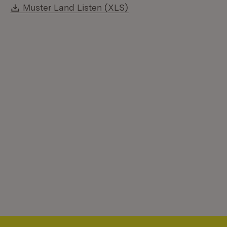
Download:
(Öffnet in neuem Fenste
Muster Land Listen (XLS)