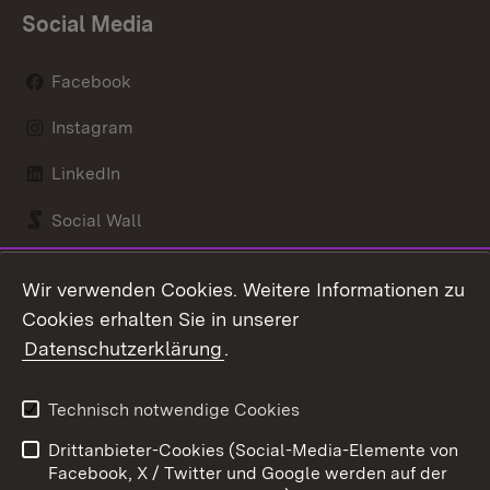
Social Media
Facebook
Instagram
LinkedIn
Social Wall
Youtube
Wir verwenden Cookies. Weitere Informationen zu
Cookies erhalten Sie in unserer
Zum 
Datenschutzerklärung
.
Kontakt
Datenschutz
Benutzungshinweise
Erklärung zur
Technisch notwendige Cookies
Barrierefreiheit
Drittanbieter-Cookies (Social-Media-Elemente von
Impressum
Cookies
Facebook, X / Twitter und Google werden auf der