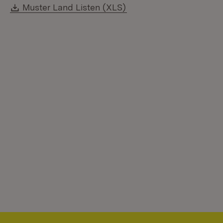
Download:
(Öffnet in neuem Fenste
Muster Land Listen (XLS)