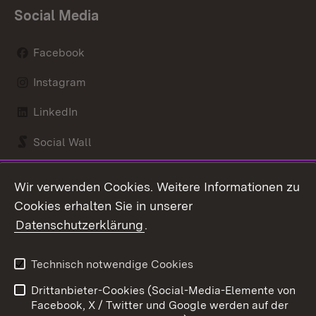
Social Media
Facebook
Instagram
LinkedIn
Social Wall
Youtube
Wir verwenden Cookies. Weitere Informationen zu
Cookies erhalten Sie in unserer
Zum 
Datenschutzerklärung
.
Kontakt
Datenschutz
Benutzungshinweise
Erklärung zur
Technisch notwendige Cookies
Barrierefreiheit
Drittanbieter-Cookies (Social-Media-Elemente von
Impressum
Cookies
Facebook, X / Twitter und Google werden auf der