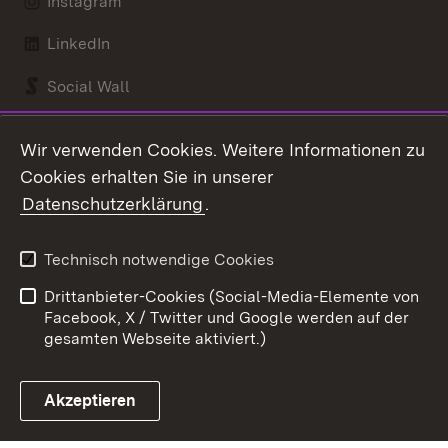
Instagram
LinkedIn
Social Wall
Youtube
Wir verwenden Cookies. Weitere Informationen zu
Cookies erhalten Sie in unserer
Zum 
Datenschutzerklärung
.
Kontakt
Datenschutz
Benutzungshinweise
Erklärung zur
Technisch notwendige Cookies
Barrierefreiheit
Drittanbieter-Cookies (Social-Media-Elemente von
Impressum
Cookies
Facebook, X / Twitter und Google werden auf der
gesamten Webseite aktiviert.)
Akzeptieren
Link zum Landesportal