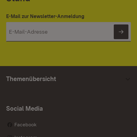
E-Mail zur Newsletter-Anmeldung
News
Themenübersicht
Social Media
Facebook