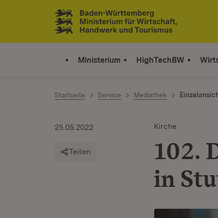
Zum Inhalt springen
Link zur Startseite
Ministerium
HighTechBW
Wirt
Startseite
Service
Mediathek
Einzelansic
Kirche
25.05.2022
102. 
Teilen
in Stu