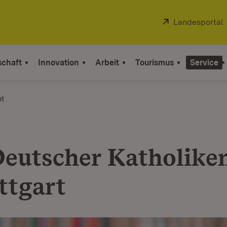
Extern:
Landesportal
schaft
Innovation
Arbeit
Tourismus
Service
ht
Deutscher Katholike
ttgart