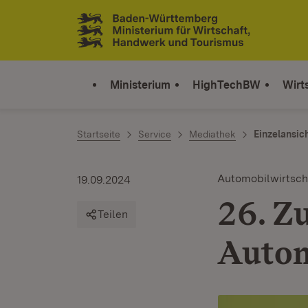
Zum Inhalt springen
Link zur Startseite
Ministerium
HighTechBW
Wirt
Startseite
Service
Mediathek
Einzelansic
Automobilwirtsch
19.09.2024
26. Zu
Teilen
Autom