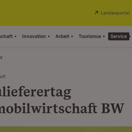
Extern:
Landesportal
schaft
Innovation
Arbeit
Tourismus
Service
ht
aft
lieferertag
obilwirtschaft BW