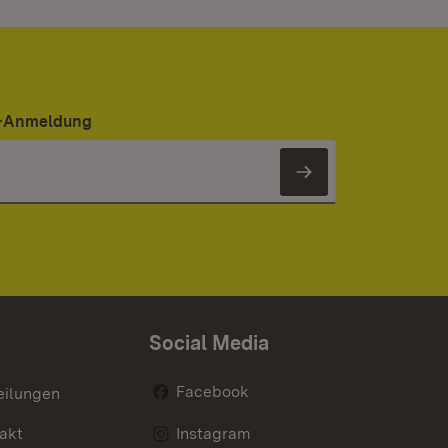
er-Anmeldung
Newsletter 
Social Media
Facebook
eilungen
akt
Instagram