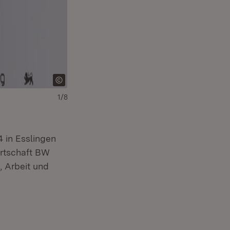
1/8
Download:
Herunterladen
(Öffnet in neuem Fe
 in Esslingen
irtschaft BW
, Arbeit und