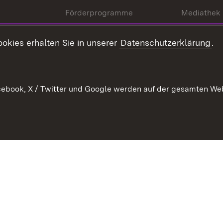
Förderprogramme
Mediathek
Kontakt
okies erhalten Sie in unserer
Datenschutzerklärung
.
Anfahrt
ebook, X / Twitter und Google werden auf der gesamten Webs
Kontakt
Datenschutz
Benutzungshinweise
Erkläru