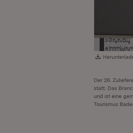
Download:
Herunterlad
Der 26. Zuliefe
statt. Das Branc
und ist eine ge
Tourismus Bade