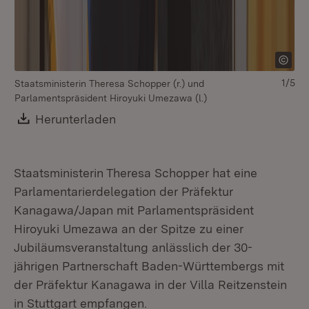
1/5
Staatsministerin Theresa Schopper (r.) und
v.l
Parlamentspräsident Hiroyuki Umezawa (l.)
Pa
St
Download:
Herunterladen
(Öffnet in neuem Fenster)
(B
Wü
(H
Staatsministerin Theresa Schopper hat eine
Parlamentarierdelegation der Präfektur
Kanagawa/Japan mit Parlamentspräsident
Hiroyuki Umezawa an der Spitze zu einer
Jubiläumsveranstaltung anlässlich der 30-
jährigen Partnerschaft Baden-Württembergs mit
der Präfektur Kanagawa in der Villa Reitzenstein
in Stuttgart empfangen.