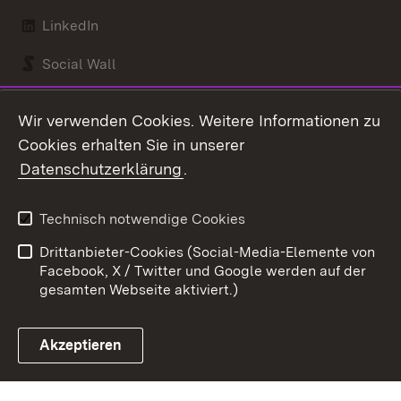
LinkedIn
Social Wall
Youtube
Wir verwenden Cookies. Weitere Informationen zu
Cookies erhalten Sie in unserer
Zum 
Datenschutzerklärung
.
Kontakt
Datenschutz
Benutzungshinweise
Erklärung zur
Technisch notwendige Cookies
Barrierefreiheit
Drittanbieter-Cookies (Social-Media-Elemente von
Impressum
Cookies
Facebook, X / Twitter und Google werden auf der
gesamten Webseite aktiviert.)
Akzeptieren
Link zum Landesportal