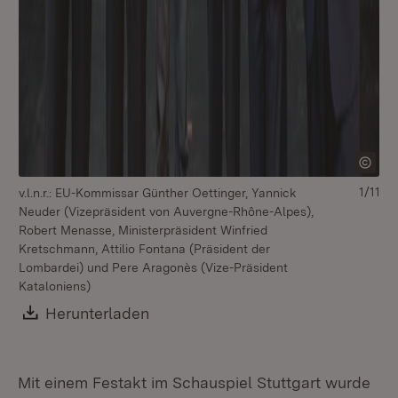
1/11
v.l.n.r.: EU-Kommissar Günther Oettinger, Yannick
v.
Neuder (Vizepräsident von Auvergne-Rhône-Alpes),
vo
Robert Menasse, Ministerpräsident Winfried
de
Kretschmann, Attilio Fontana (Präsident der
Kr
Lombardei) und Pere Aragonès (Vize-Präsident
Ka
Kataloniens)
Download:
Herunterladen
(Öffnet in neuem Fenster)
Mit einem Festakt im Schauspiel Stuttgart wurde