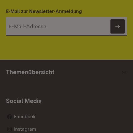
E-Mail zur Newsletter-Anmeldung
News
Themenübersicht
Social Media
Facebook
Instagram