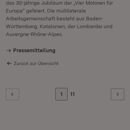
das 30-jährige Jubiläum der „Vier Motoren für
Europa“ gefeiert. Die multilaterale
Arbeitsgemeinschaft besteht aus Baden-
Württemberg, Katalonien, der Lombardei und
Auvergne-Rhône-Alpes.
Pressemitteilung
Zurück zur Übersicht
Zur Seite
1
Zur letzten Seite
11
Zurück
Weiter