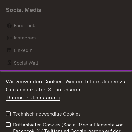
Social Media
Facebook
Instagram
LinkedIn
Social Wall
Youtube
Wir verwenden Cookies. Weitere Informationen zu
Cookies erhalten Sie in unserer
Zum 
Datenschutzerklärung
.
Kontakt
Datenschutz
Benutzungshinweise
Erklärung zur
Technisch notwendige Cookies
Barrierefreiheit
Drittanbieter-Cookies (Social-Media-Elemente von
Impressum
Cookies
Facebook, X / Twitter und Google werden auf der