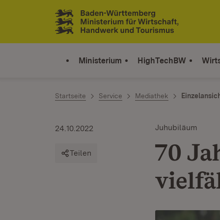
Zum Inhalt springen
Link zur Startseite
Ministerium
HighTechBW
Wirt
Startseite
Service
Mediathek
Einzelansic
Juhubiläum
24.10.2022
70 Ja
Teilen
vielfä