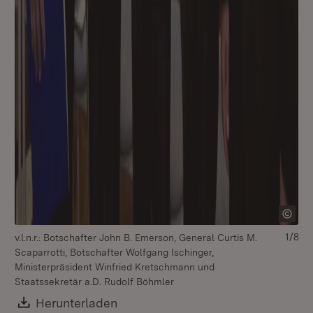
1/8
v.l.n.r.: Botschafter John B. Emerson, General Curtis M.
Scaparrotti, Botschafter Wolfgang Ischinger,
Ministerpräsident Winfried Kretschmann und
Staatssekretär a.D. Rudolf Böhmler
Download:
Herunterladen
(Öffnet in neuem Fenster)