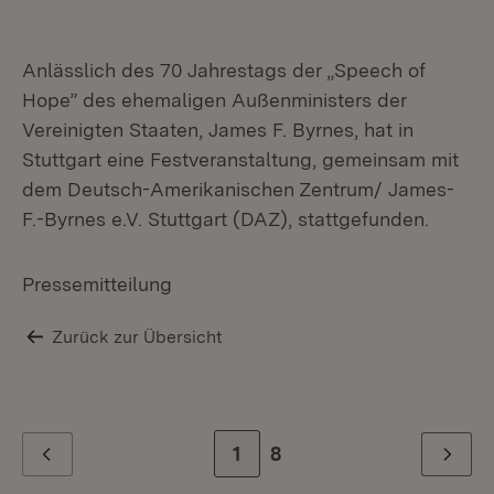
Anlässlich des 70 Jahrestags der „Speech of
Hope” des ehemaligen Außenministers der
Vereinigten Staaten, James F. Byrnes, hat in
Stuttgart eine Festveranstaltung, gemeinsam mit
dem Deutsch-Amerikanischen Zentrum/ James-
F.-Byrnes e.V. Stuttgart (DAZ), stattgefunden.
Pressemitteilung
Mi
Zurück zur Übersicht
Zur Seite
1
Zur letzten Seite
8
Zurück
Weiter