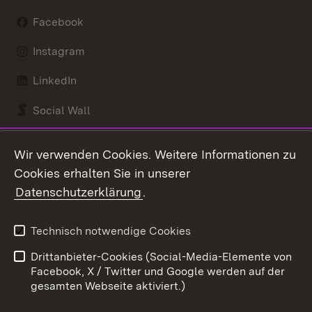
Facebook
Instagram
LinkedIn
Social Wall
Youtube
Wir verwenden Cookies. Weitere Informationen zu
Cookies erhalten Sie in unserer
Zum 
Datenschutzerklärung
.
Kontakt
Datenschutz
Benutzungshinweise
Erklärung zur
Technisch notwendige Cookies
Barrierefreiheit
Drittanbieter-Cookies (Social-Media-Elemente von
Impressum
Cookies
Facebook, X / Twitter und Google werden auf der
gesamten Webseite aktiviert.)