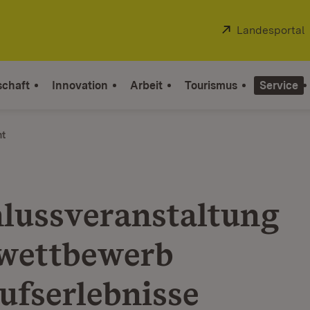
Extern:
Landesportal
schaft
Innovation
Arbeit
Tourismus
Service
ht
lussveranstaltung
wettbewerb
ufserlebnisse