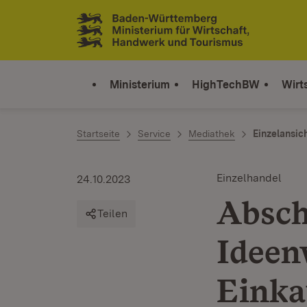
Zum Inhalt springen
Link zur Startseite
Ministerium
HighTechBW
Wirt
Startseite
Service
Mediathek
Einzelansic
Einzelhandel
24.10.2023
Absch
Teilen
Ideen
Einka