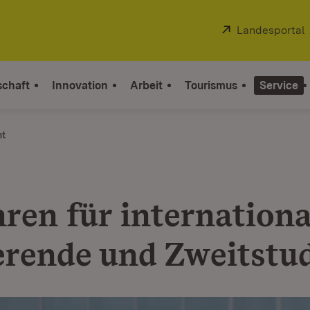
Extern:
Landesportal
schaft
Innovation
Arbeit
Tourismus
Service
ht
ren für internationa
erende und Zweitstu