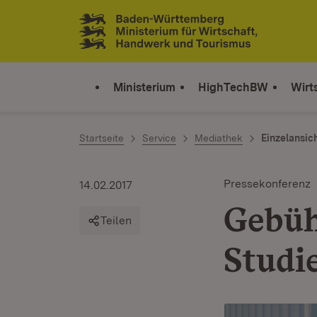
Zum Inhalt springen
Link zur Startseite
Ministerium
HighTechBW
Wirt
Startseite
Service
Mediathek
Einzelansic
Pressekonferenz
14.02.2017
Gebüh
Teilen
Studi